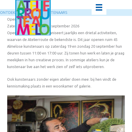
Ga
naar
ONTDEK DE ALMELOSE KUNSTENAARS
de
Open atelierroute 2026
inhoud
Zaterdag 19 & zondag 20 september 2026
Open Ateliers Almelo organiseert jaarlijks een drietal activiteiten,
waarvan de Atelierroute de bekendste is. Dit jaar openen ruim 45
Almelose kunstenaars op zaterdag 19 en zondag 20 september hun
deuren tussen 11:00 en 17:00 uur. Zij tonen hun werk en laten je graag
meekijken in hun creatieve proces. In sommige ateliers kun je de
kunstenaar live aan het werk zien of zelf iets uitproberen.
Ook kunstenaars zonder eigen atelier doen mee: bij hen vindt de
kennismaking plaats in een woonkamer of galerie.