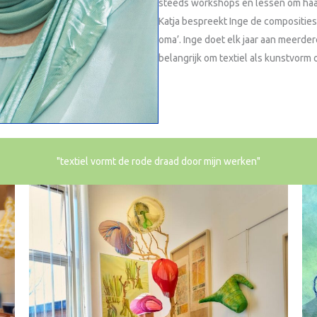
steeds workshops en lessen om haar 
Katja bespreekt Inge de composities
oma’. Inge doet elk jaar aan meerder
belangrijk om textiel als kunstvorm 
"textiel vormt de rode draad door mijn werken"