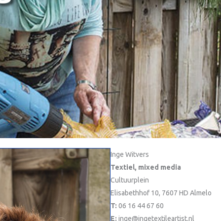
Inge Witvers
Textiel, mixed media
Cultuurplein
Elisabethhof 10, 7607 HD Almelo
T:
06 16 44 67 60
E:
inge@ingetextileartist.nl