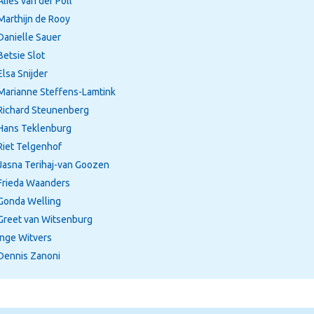
Alies van der Poll
Marthijn de Rooy
Danielle Sauer
Betsie Slot
Elsa Snijder
Marianne Steffens-Lamtink
Richard Steunenberg
Hans Teklenburg
Riet Telgenhof
Jasna Terihaj-van Goozen
Frieda Waanders
Gonda Welling
Greet van Witsenburg
Inge Witvers
Dennis Zanoni