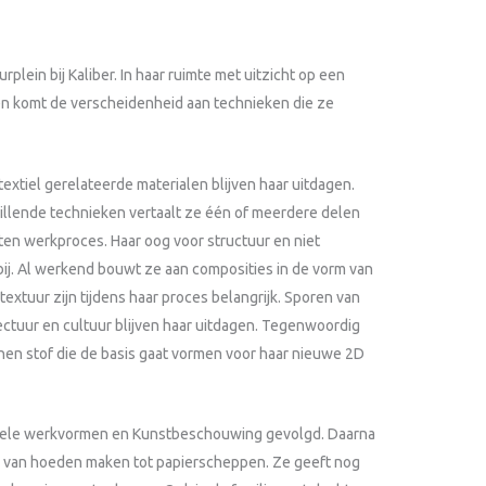
rplein bij Kaliber. In haar ruimte met uitzicht op een
oen komt de verscheidenheid aan technieken die ze
xtiel gerelateerde materialen blijven haar uitdagen.
illende technieken vertaalt ze één of meerdere delen
rten werkproces. Haar oog voor structuur en niet
bij. Al werkend bouwt ze aan composities in de vorm van
 textuur zijn tijdens haar proces belangrijk. Sporen van
tectuur en cultuur blijven haar uitdagen. Tegenwoordig
nen stof die de basis gaat vormen voor haar nieuwe 2D
xtiele werkvormen en Kunstbeschouwing gevolgd. Daarna
d van hoeden maken tot papierscheppen. Ze geeft nog