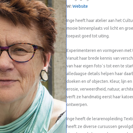
W:
Website
Inge heeft haar atelier aan het Cultuu
mooie binnenplaats vol licht en gr
toepast goed tot uiting.
Experimenteren en vormgeven met te
Vanuit haar brede kennis van versch
van haar eigen foto`s tot een te sta
alledaagse details helpen haar daar
doeken en of objecten. Kleur, lijn en
erosie, verweerdheid, natuur, archi
verft ze handmatig eerst haar katoe
ontwerpen.
Inge heeft de lerarenopleiding Te
heeft ze diverse cursussen gevolg