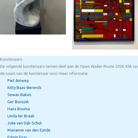
Kunstenaars
De volgende kunstenaars nemen deel aan de Open Atelier Route 2026. Klik op
de naam van de kunstenaar voor meer informatie.
Piet Amweg
Kitty Baas-Berends
Sewan Bakvis
Ger Bonsink
Hans Bouma
Linda ter Braak
Joke van Dijk-Schut
Marianne van den Eynde
Edwin Faas