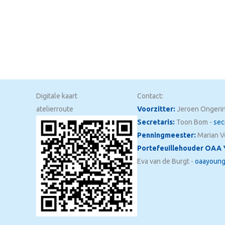
Digitale kaart
Contact:
atelierroute
Voorzitter:
Jeroen Ongerin
Secretaris:
Toon Bom -
sec
Penningmeester:
Marian V
Portefeuillehouder OAA 
Eva van de Burgt -
oaayoung