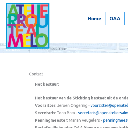
Ga
naar
Home
OAA
de
inhoud
Contact
Contact
Het bestuur:
Het bestuur van de Stichting bestaat uit de ond
Voorzitter
: Jeroen Ongering -
voorzitter@openatel
Secretaris
: Toon Bom -
secretaris@openateliersalm
Penningmeester
: Marian Veugelers -
penningmeest
Portefeuillehouder OAA Young en communicati