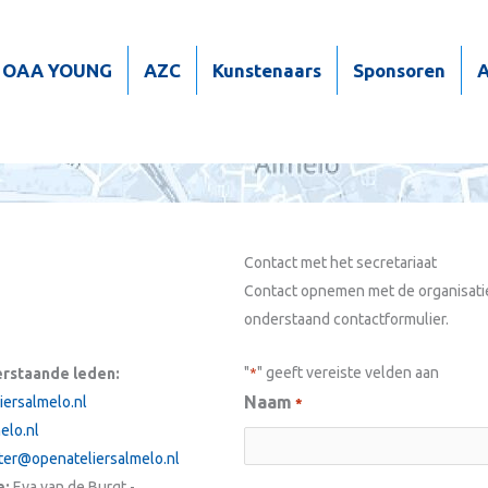
OAA YOUNG
AZC
Kunstenaars
Sponsoren
A
Contact met het secretariaat
Contact opnemen met de organisatie 
onderstaand contactformulier.
"
" geeft vereiste velden aan
*
erstaande leden:
Naam
iersalmelo.nl
*
elo.nl
er@openateliersalmelo.nl
e:
Eva van de Burgt -