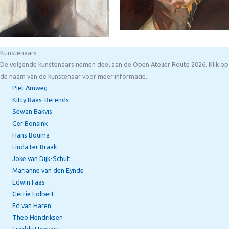
Kunstenaars
De volgende kunstenaars nemen deel aan de Open Atelier Route 2026. Klik op
de naam van de kunstenaar voor meer informatie.
Piet Amweg
Kitty Baas-Berends
Sewan Bakvis
Ger Bonsink
Hans Bouma
Linda ter Braak
Joke van Dijk-Schut
Marianne van den Eynde
Edwin Faas
Gerrie Folbert
Ed van Haren
Theo Hendriksen