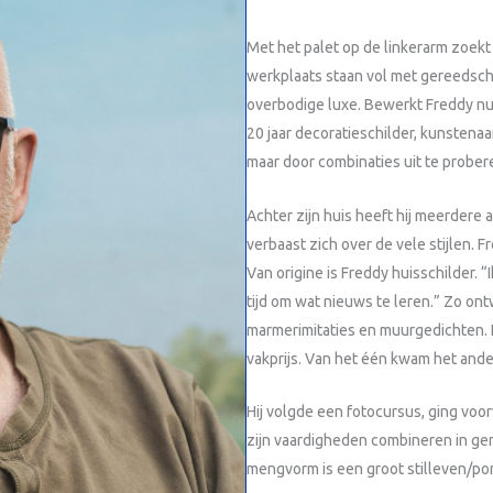
Met het palet op de linkerarm zoekt
werkplaats staan vol met gereedscha
overbodige luxe. Bewerkt Freddy nu e
20 jaar decoratieschilder, kunstenaa
maar door combinaties uit te prober
Achter zijn huis heeft hij meerdere 
verbaast zich over de vele stijlen. Fr
Van origine is Freddy huisschilder. “
tijd om wat nieuws te leren.” Zo ont
marmerimitaties en muurgedichten. 
vakprijs. Van het één kwam het ande
Hij volgde een fotocursus, ging vo
zijn vaardigheden combineren in g
mengvorm is een groot stilleven/port