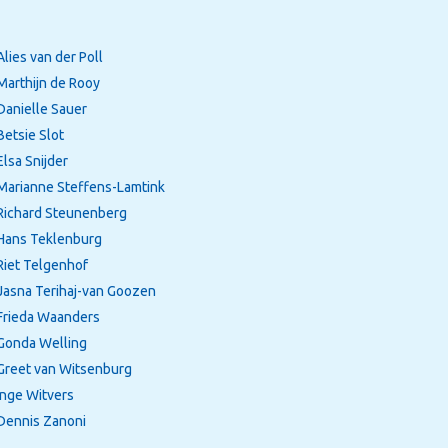
Alies van der Poll
Marthijn de Rooy
Danielle Sauer
Betsie Slot
Elsa Snijder
Marianne Steffens-Lamtink
Richard Steunenberg
Hans Teklenburg
Riet Telgenhof
Jasna Terihaj-van Goozen
Frieda Waanders
Gonda Welling
Greet van Witsenburg
Inge Witvers
Dennis Zanoni