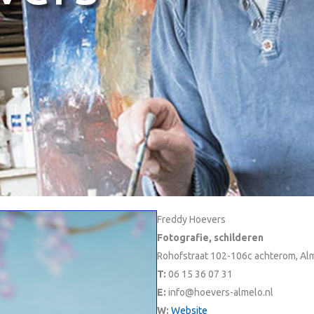
Freddy Hoevers
Fotografie, schilderen
Rohofstraat 102-106c achterom, Al
T:
06 15 36 07 31
E:
info@hoevers-almelo.nl
W:
Website