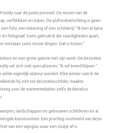
 Freddy naar de juiste penseel. De muren van de
p, verfblikken en tubes. De plafondverlichting is geen
en foto, een tekening of een schilderij? “Ik ben al bijna
r èn fotograaf. Soms gebruik ik die vaardigheden apart,
en ontstaan soms mooie dingen. Dat is kicken.”
ateliers en een grote galerie met zijn werk. De bezoeker
eddy wil zich niet specialiseren: “Ik wil breed blijven.”
Ik wilde eigenlijk etaleur worden. Elke winter nam ik de
wikkelde hij zich tot decoratieschilder, maakte
Kreeg voor de marmerimitaties zelfs de Benelux
r.
orwerpen, landschappen en gebouwen schilderen en al
emengde kunstvormen. Een prachtig voorbeeld van deze
ret van een wijnglas waar een stukje af is.