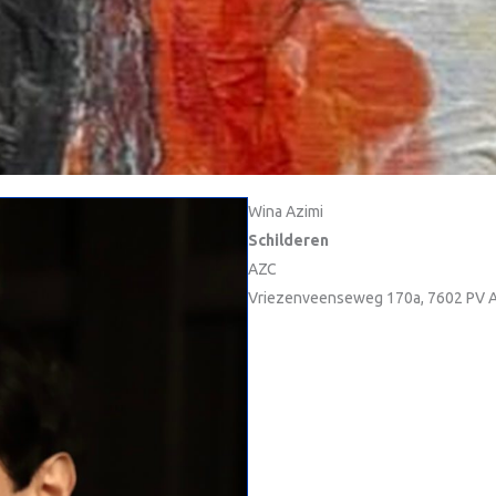
Wina Azimi
Schilderen
AZC
Vriezenveenseweg 170a, 7602 PV 