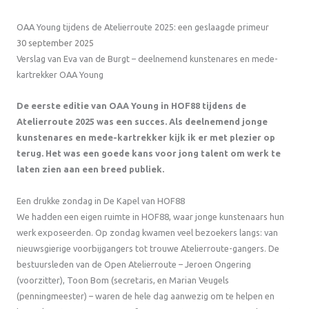
OAA Young tijdens de Atelierroute 2025: een geslaagde primeur
30 september 2025
Verslag van Eva van de Burgt – deelnemend kunstenares en mede-
kartrekker OAA Young
De eerste editie van OAA Young in HOF88 tijdens de
Atelierroute 2025 was een succes. Als deelnemend jonge
kunstenares en mede-kartrekker kijk ik er met plezier op
terug. Het was een goede kans voor jong talent om werk te
laten zien aan een breed publiek.
Een drukke zondag in De Kapel van HOF88
We hadden een eigen ruimte in HOF88, waar jonge kunstenaars hun
werk exposeerden. Op zondag kwamen veel bezoekers langs: van
nieuwsgierige voorbijgangers tot trouwe Atelierroute-gangers. De
bestuursleden van de Open Atelierroute – Jeroen Ongering
(voorzitter), Toon Bom (secretaris, en Marian Veugels
(penningmeester) – waren de hele dag aanwezig om te helpen en